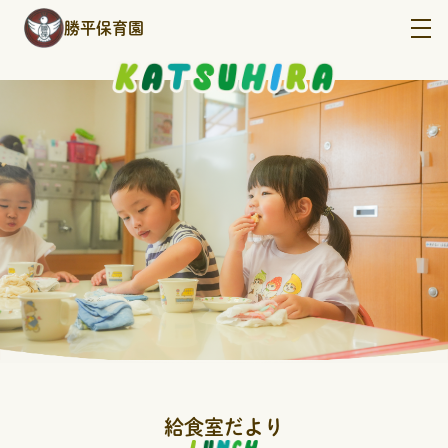
勝平保育園
園について
1日の過ごし方
年間イベント
フォトアルバム
給食室だより
給食室だより